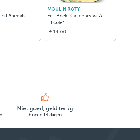
glenat
DELTAS
Quand Tombe La Nuit
Crazy Color (3-4 A.)
€ 14.00
€ 7.00
Niet goed, geld terug
d
binnen 14 dagen