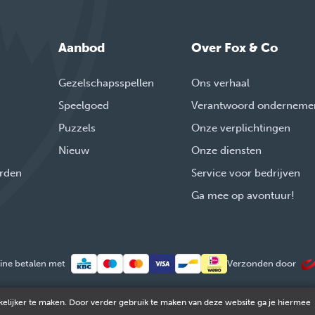
Aanbod
Over Fox & Co
Gezelschapsspellen
Ons verhaal
Speelgoed
Verantwoord onderneme
Puzzels
Onze verplichtingen
Nieuw
Onze diensten
rden
Service voor bedrijven
Ga mee op avontuur!
ine betalen met
Verzonden door
elijker te maken. Door verder gebruik te maken van deze website ga je hiermee
© 2026 FOX & Cie
Ondernemingsnr: 0551.965.335
Powered by
Tilroy
.