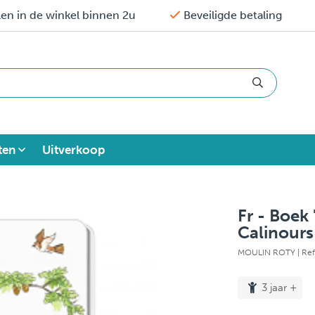
en in de winkel binnen 2u
Beveiligde betaling
ten
Uitverkoop
Fr - Boek
Calinours
MOULIN ROTY
| Re
3 jaar +