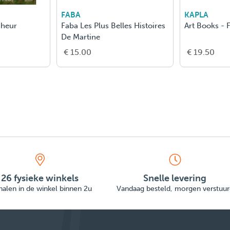
MOULIN ROTY
FABA
Fr - Boek "Calinours Va Faire
Histoires Du Soir
Les Courses"
€ 13.50
€ 15.00
26 fysieke winkels
Snelle levering
alen in de winkel binnen 2u
Vandaag besteld, morgen verstuur