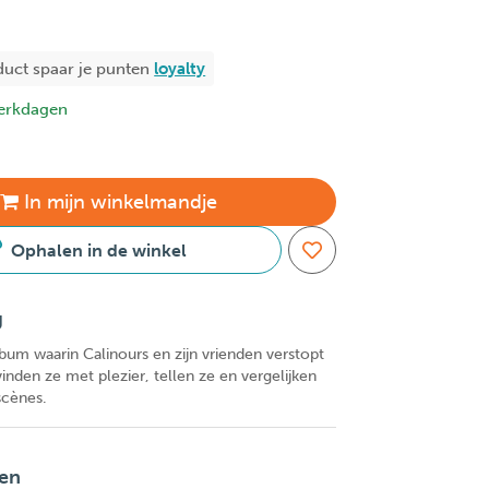
duct spaar je
punten
loyalty
erkdagen
In
mijn
winkelmandje
Ophalen in de winkel
g
bum waarin Calinours en zijn vrienden verstopt
vinden ze met plezier, tellen ze en vergelijken
scènes.
en