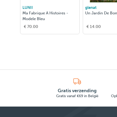
LIN ROTY
MOULIN ROTY
 Boek "Calinours Va A
Fr - Boek "Calinours Fait La
ole"
Fete"
4.00
€ 13.50
Gratis verzending
Gratis vanaf €69 in België
Oph