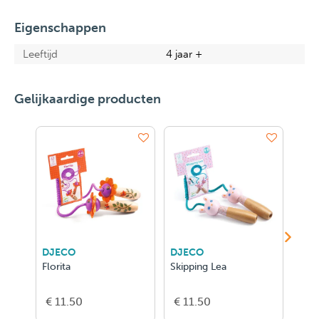
Eigenschappen
Leeftijd
4 jaar +
Gelijkaardige producten
DJECO
DJECO
DJE
Florita
Skipping Lea
Flyi
€ 11.50
€ 11.50
€ 8