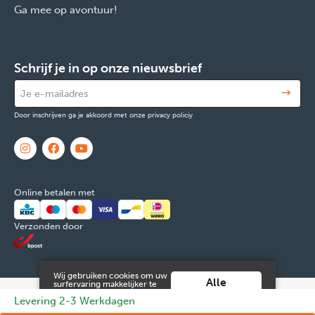
Ga mee op avontuur!
Schrijf je in op onze nieuwsbrief
Door inschrijven ga je akkoord met onze privacy policiy
Online betalen met
Verzonden door
Wij gebruiken cookies om uw
Alle
surfervaring makkelijker te
maken. Door verder gebruik
cookies
© 2026 FOX & Cie
Ondernemingsnr: 0551.965.335
Powered by
Levering 2-3 Werkdagen
te maken van deze website ga
aanvaarden
je hiermee akkoord.
Tilroy
.