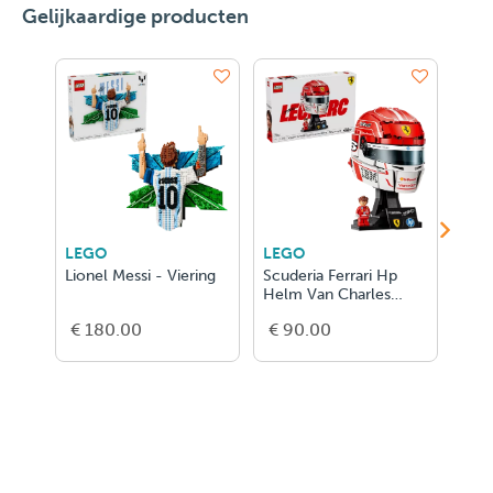
Gelijkaardige producten
LEGO
LEGO
LEGO
Lionel Messi - Viering
Scuderia Ferrari Hp
Scuderia Ferra
Helm Van Charles
Helm Van Lew
Leclerc
Hamilton
€ 180.00
€ 90.00
€ 90.00