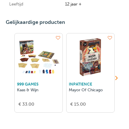
Leeftijd
12 jaar +
Gelijkaardige producten
999 GAMES
INPATIENCE
ASM
Kaas & Wijn
Mayor Of Chicago
D&D
Bord
- FR
€ 33.00
€ 15.00
€ 5