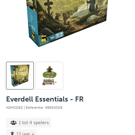
Everdell Essentials - FR
ASMODEE
| Referentie: 99934308
1 tot 4 spelers
12 jaar +