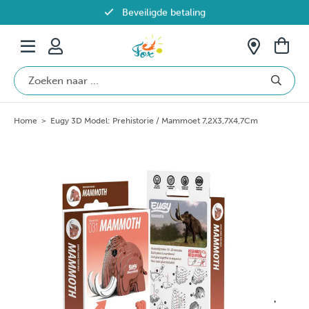
Beveiligde betaling
Gratis verzending vanaf €69 in België
Home
>
Eugy 3D Model: Prehistorie / Mammoet 7,2X3,7X4,7Cm