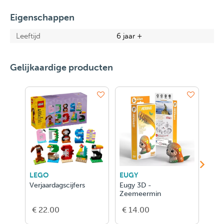
Eigenschappen
Leeftijd
6 jaar +
Gelijkaardige producten
LEGO
EUGY
EUG
Verjaardagscijfers
Eugy 3D -
Eugy
Zeemeermin
€ 22.00
€ 14.00
€ 1