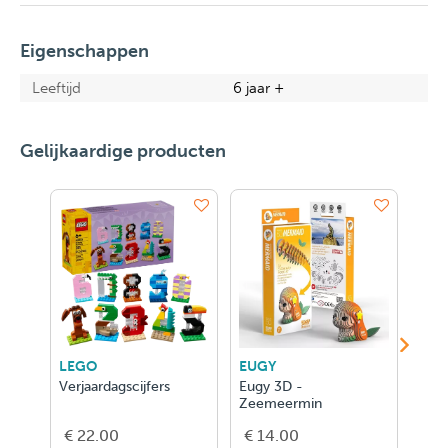
Eigenschappen
Leeftijd
6 jaar +
Gelijkaardige producten
LEGO
EUGY
EUG
Verjaardagscijfers
Eugy 3D -
Eugy
Zeemeermin
€ 22.00
€ 14.00
€ 1