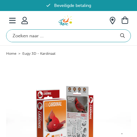
Beveiligde betaling
Gratis verzending vanaf €69 in België
Home
>
Eugy 3D - Kardinaal