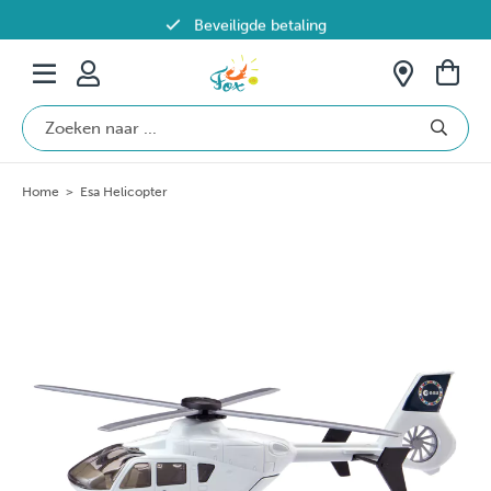
Beveiligde betaling
Gratis verzending vanaf €69 in België
Home
>
Esa Helicopter