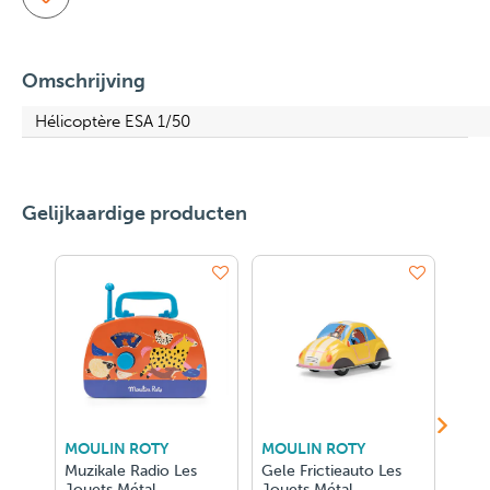
Omschrijving
Hélicoptère ESA 1/50
Gelijkaardige producten
MOULIN ROTY
MOULIN ROTY
MOU
Muzikale Radio Les
Gele Frictieauto Les
Rode
Jouets Métal
Jouets Métal
Peti