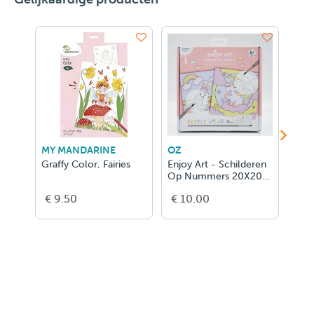
MY MANDARINE
OZ
CRE
Graffy Color, Fairies
Enjoy Art - Schilderen
New
Op Nummers 20X20
Rob
Cm Junior
€ 9.50
€ 10.00
€ 1