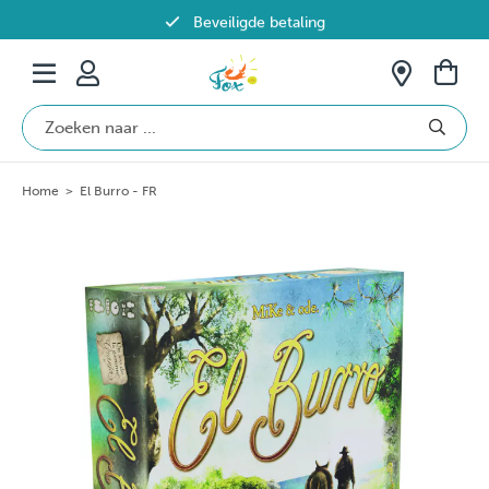
Beveiligde betaling
Gratis verzending vanaf €69 in België
Home
>
El Burro - FR