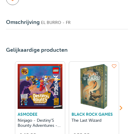
Omschrijving
EL BURRO - FR
Gelijkaardige producten
ASMODEE
BLACK ROCK GAMES
AU
Ninjago - Destiny'S
The Last Wizard
Le T
Bounty Adventures -
Per
NL