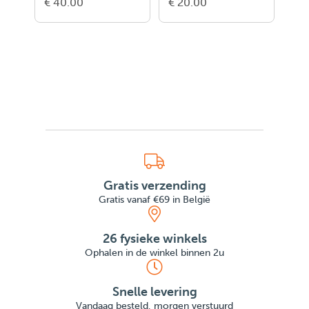
€ 40.00
€ 20.00
€ 2
Gratis verzending
Gratis vanaf €69 in België
26 fysieke winkels
Ophalen in de winkel binnen 2u
Snelle levering
Vandaag besteld, morgen verstuurd