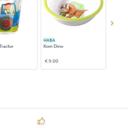
HABA
HABA
Tractor
Kom Dino
Bord - 
€ 9.00
€ 6.00