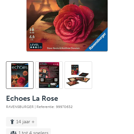
Echoes La Rose
RAVENSBURGER
| Referentie: 99970632
14 jaar +
1 tot 4 spelers