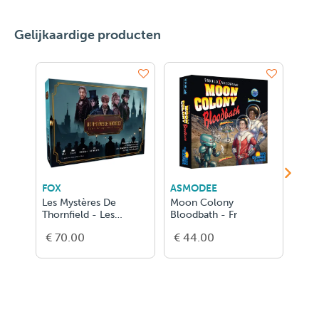
Gelijkaardige producten
FOX
ASMODEE
ASM
Les Mystères De
Moon Colony
Anim
Thornfield - Les
Bloodbath - Fr
FR
Enquêteurs de l'ombre
€ 70.00
€ 44.00
€ 5