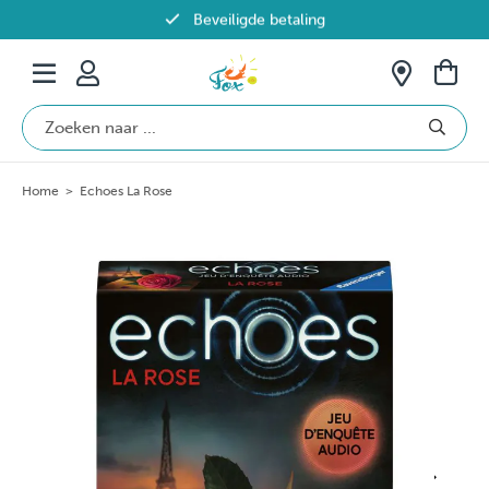
Beveiligde betaling
Gratis verzending vanaf €69 in België
Home
>
Echoes La Rose