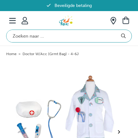
Beveiligde betaling
Gratis verzending vanaf €69 in België
Home
>
Doctor W/Acc (Grmt Bag) - 4-6J