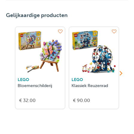
Gelijkaardige producten
LEGO
LEGO
LEG
Bloemenschilderij
Klassiek Reuzenrad
Parf
Blo
€ 32.00
€ 90.00
€ 3