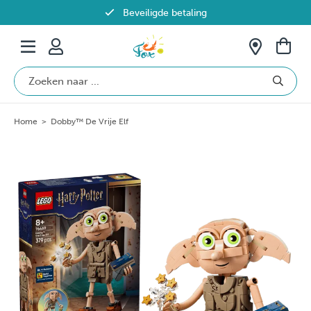
Beveiligde betaling
Gratis verzending vanaf €69 in België
Home
>
Dobby™ De Vrije Elf