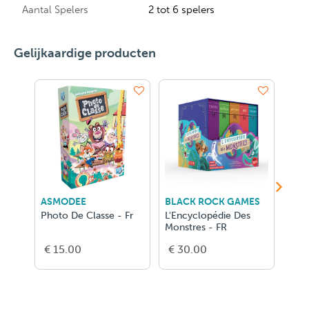
Aantal Spelers
2 tot 6 spelers
Gelijkaardige producten
ASMODEE
BLACK ROCK GAMES
ASM
Photo De Classe - Fr
L'Encyclopédie Des
Hot 
Monstres - FR
€ 15.00
€ 30.00
€ 5