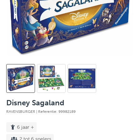
Disney Sagaland
RAVENSBURGER
| Referentie: 99982189
6 jaar +
2 tot 6 spelers