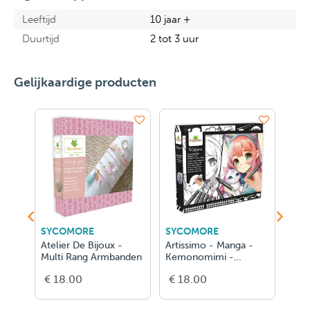
Leeftijd
10 jaar +
Duurtijd
2 tot 3 uur
Gelijkaardige producten
SYCOMORE
SYCOMORE
SYC
-
Atelier De Bijoux -
Artissimo - Manga -
Arti
En
Multi Rang Armbanden
Kemonomimi -
En 
Markers En Lay-Ou
Man
€ 18.00
€ 18.00
€ 