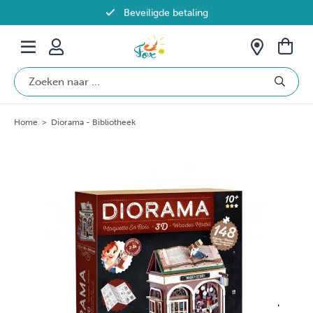
Beveiligde betaling
Gratis verzending vanaf €69 in België
Home
>
Diorama - Bibliotheek