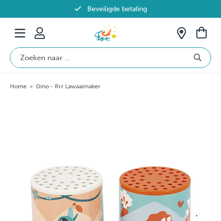
Beveiligde betaling
Gratis verzending vanaf €69 in België
Home
>
Dino - Rrr Lawaaimaker