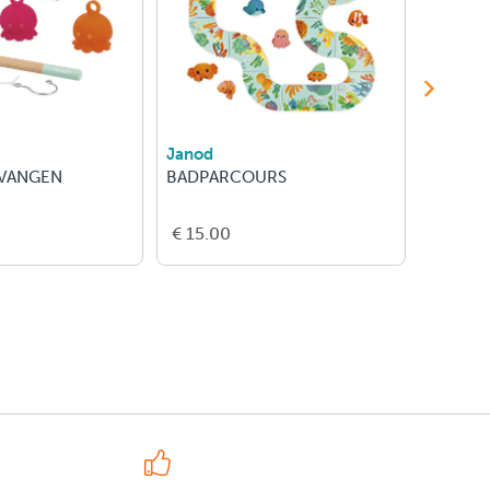
Janod
LILLIPU
 VANGEN
BADPARCOURS
Wiebelk
€ 15.00
€ 20.0