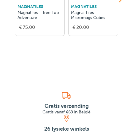
MAGNATILES
MAGNATILES
LEG
Magnatiles - Tree Top
Magna-Tiles -
LEG
Adventure
Micromags Cubes
Cha
Proj
€ 75.00
€ 20.00
€ 5
Rove
Gratis verzending
Gratis vanaf €69 in België
26 fysieke winkels