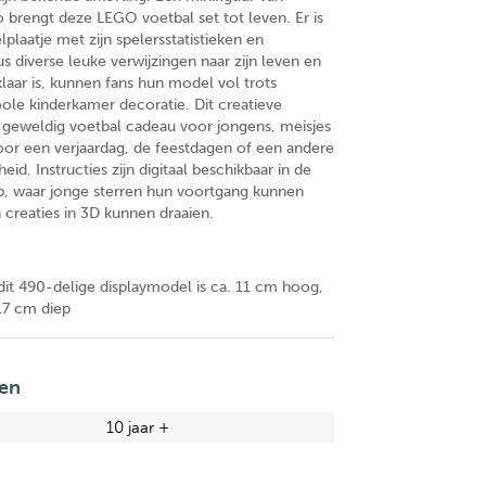
o brengt deze LEGO voetbal set tot leven. Er is
laatje met zijn spelersstatistieken en
s diverse leuke verwijzingen naar zijn leven en
 klaar is, kunnen fans hun model vol trots
oole kinderkamer decoratie. Dit creatieve
 geweldig voetbal cadeau voor jongens, meisjes
oor een verjaardag, de feestdagen of een andere
eid. Instructies zijn digitaal beschikbaar in de
, waar jonge sterren hun voortgang kunnen
 creaties in 3D kunnen draaien.
t 490-delige displaymodel is ca. 11 cm hoog,
17 cm diep
en
10 jaar +