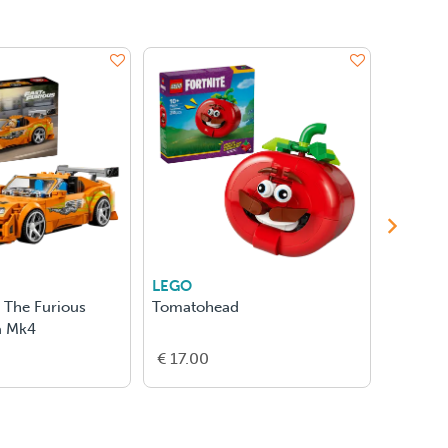
LEGO
LEGO
 The Furious
Tomatohead
Kasteel
a Mk4
Oostvle
€ 17.00
€ 250.