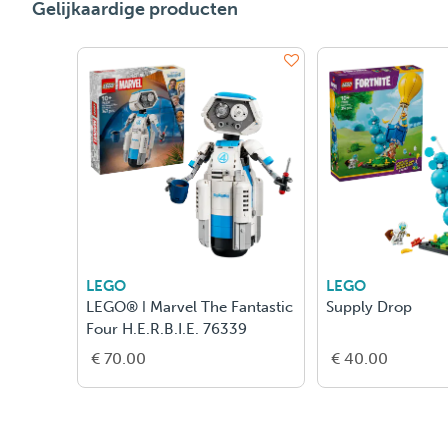
Gelijkaardige producten
LEGO
LEGO
LEGO® ǀ Marvel The Fantastic
Supply Drop
Four H.E.R.B.I.E. 76339
€ 70.00
€ 40.00