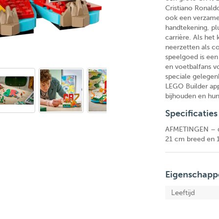
Cristiano Ronald
ook een verzamelp
handtekening, plu
carrière. Als het
neerzetten als c
speelgoed is een
en voetbalfans v
speciale gelegenh
LEGO Builder app
bijhouden en hun
Specificaties
AFMETINGEN – di
21 cm breed en 
Eigenschapp
Leeftijd