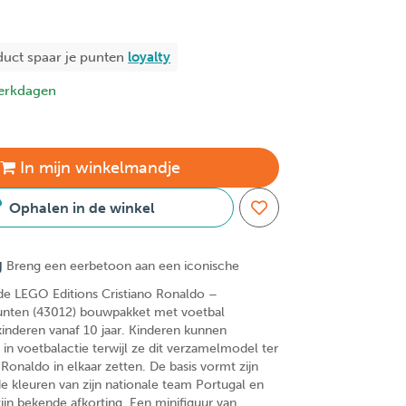
duct spaar je
punten
loyalty
erkdagen
In
mijn
winkelmandje
Ophalen in de winkel
g
Breng een eerbetoon aan een iconische
de LEGO Editions Cristiano Ronaldo –
nten (43012) bouwpakket met voetbal
inderen vanaf 10 jaar. Kinderen kunnen
in voetbalactie terwijl ze dit verzamelmodel ter
 Ronaldo in elkaar zetten. De basis vormt zijn
 de kleuren van zijn nationale team Portugal en
ijn bekende afkorting. Een minifiguur van