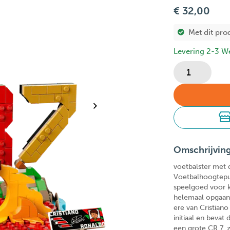
€ 32,00
Met dit pro
Levering 2-3 W
Omschrijvin
voetbalster met 
Voetbalhoogtepu
speelgoed voor k
helemaal opgaan 
ere van Cristiano
initiaal en bevat
een grote CR 7, z