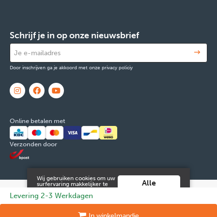
Schrijf je in op onze nieuwsbrief
Door inschrijven ga je akkoord met onze privacy policiy
Online betalen met
Verzonden door
Wij gebruiken cookies om uw
Alle
surfervaring makkelijker te
maken. Door verder gebruik
cookies
© 2026 FOX & Cie
Ondernemingsnr: 0551.965.335
Powered by
Levering 2-3 Werkdagen
te maken van deze website ga
aanvaarden
je hiermee akkoord.
Tilroy
.
Meer info vind je in onze
Juridische informatie en contact
Cookies
Persoonsgegevens
In
winkelmandje