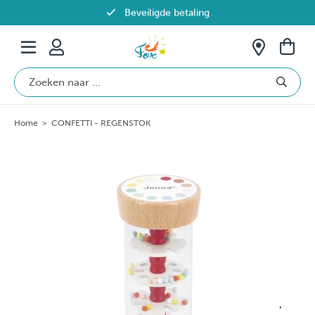
Beveiligde betaling
Gratis verzending vanaf €69 in België
Home
>
CONFETTI - REGENSTOK