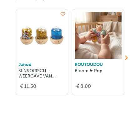
Janod
ROUTOUDOU
LUD
SENSORISCH -
Bloom & Pop
Magn
WEERGAVE VAN
BELLEN
€ 11.50
€ 8.00
€ 5