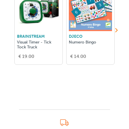
BRAINSTREAM
DJECO
DJE
Visual Timer - Tick
Numero Bingo
Ze F
Tock Truck
€ 19.00
€ 14.00
€ 2