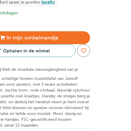
duct spaar je
punten
loyalty
erkdagen
In
mijn
winkelmandje
Ophalen in de winkel
g
Wek de muzikale nieuwsgierigheid van je
e schattige houten muziektafel van Janod!
en voor peuters, met 5 leuke activiteiten:
t, zachte trom, rode cimbaal, kleurrijk xylofoon
ssette met kraaltjes. Handig: de stokjes berg je
fel, en dankzij het handvat neem je hem overal
 felle kleuren en speelse vormen stimuleert hij
natie en liefde voor muziek. Mooi, stevig en
ine handjes. FSC-gecertificeerd houten
d, vanaf 12 maanden.