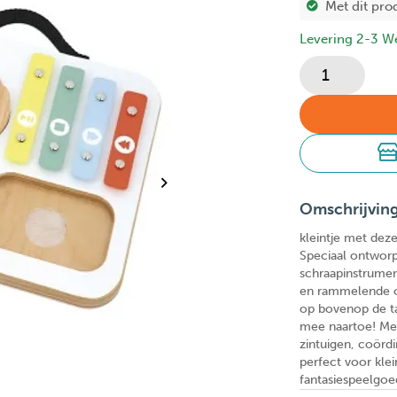
Met dit pro
Levering 2-3 W
Omschrijvin
kleintje met dez
Speciaal ontworp
schraapinstrumen
en rammelende ca
op bovenop de ta
mee naartoe! Met
zintuigen, coördi
perfect voor kle
fantasiespeelgoe