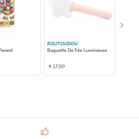
ROUTOUDOU
MOULI
Paneel
Baguette De Fée Lumineuse
Porselei
Mawa
€ 17.00
€ 33.0