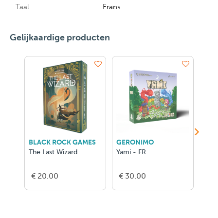
Taal
Frans
Gelijkaardige producten
BLACK ROCK GAMES
GERONIMO
GER
The Last Wizard
Yami - FR
Hero
Conq
€ 20.00
€ 30.00
€ 2