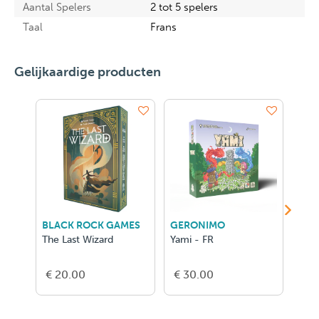
Aantal Spelers
2 tot 5 spelers
Taal
Frans
Gelijkaardige producten
BLACK ROCK GAMES
GERONIMO
GER
The Last Wizard
Yami - FR
Hero
Conq
€ 20.00
€ 30.00
€ 2