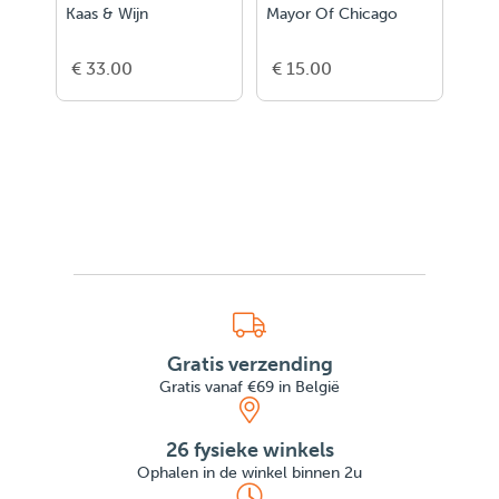
Kaas & Wijn
Mayor Of Chicago
D&D
Bord
- FR
€ 33.00
€ 15.00
€ 5
Gratis verzending
Gratis vanaf €69 in België
26 fysieke winkels
Ophalen in de winkel binnen 2u