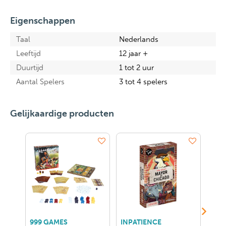
Eigenschappen
Taal
Nederlands
Leeftijd
12 jaar +
Duurtijd
1 tot 2 uur
Aantal Spelers
3 tot 4 spelers
Gelijkaardige producten
999 GAMES
INPATIENCE
ASM