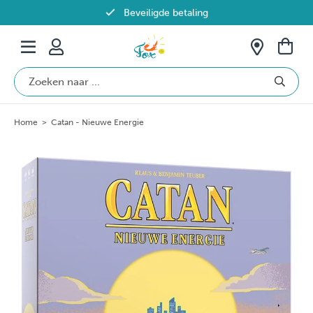
Beveiligde betaling
Gratis verzending vanaf €69 in België
Home
>
Catan - Nieuwe Energie