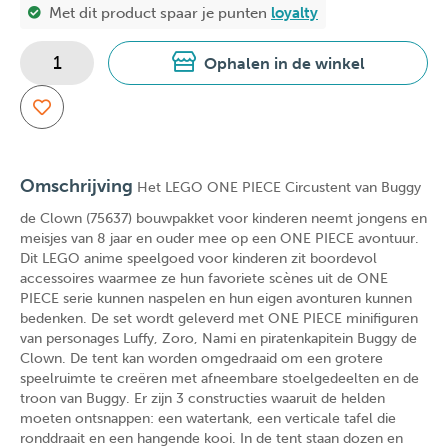
Met dit product spaar je
punten
loyalty
Ophalen in de winkel
Omschrijving
Het LEGO ONE PIECE Circustent van Buggy
de Clown (75637) bouwpakket voor kinderen neemt jongens en
meisjes van 8 jaar en ouder mee op een ONE PIECE avontuur.
Dit LEGO anime speelgoed voor kinderen zit boordevol
accessoires waarmee ze hun favoriete scènes uit de ONE
PIECE serie kunnen naspelen en hun eigen avonturen kunnen
bedenken. De set wordt geleverd met ONE PIECE minifiguren
van personages Luffy, Zoro, Nami en piratenkapitein Buggy de
Clown. De tent kan worden omgedraaid om een grotere
speelruimte te creëren met afneembare stoelgedeelten en de
troon van Buggy. Er zijn 3 constructies waaruit de helden
moeten ontsnappen: een watertank, een verticale tafel die
ronddraait en een hangende kooi. In de tent staan dozen en