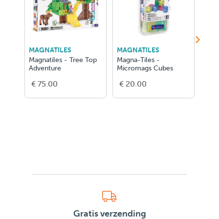
MAGNATILES
MAGNATILES
LEG
Magnatiles - Tree Top
Magna-Tiles -
LEG
Adventure
Micromags Cubes
Cha
Proj
€ 75.00
€ 20.00
€ 5
Rove
Gratis verzending