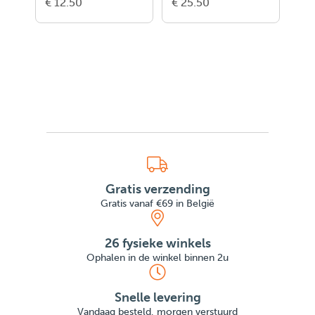
€ 12.50
€ 25.50
€ 1
Gratis verzending
Gratis vanaf €69 in België
26 fysieke winkels
Ophalen in de winkel binnen 2u
Snelle levering
Vandaag besteld, morgen verstuurd