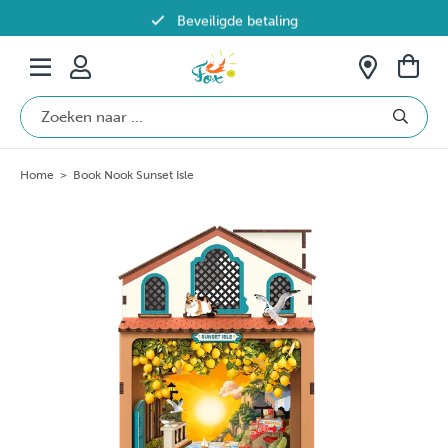
Beveiligde betaling
Gratis verzending vanaf €69 in België
Home
>
Book Nook Sunset Isle