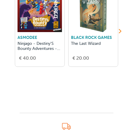
ASMODEE
BLACK ROCK GAMES
AU
Ninjago - Destiny'S
The Last Wizard
Le T
Bounty Adventures -
Per
NL
€ 40.00
€ 20.00
€ 2