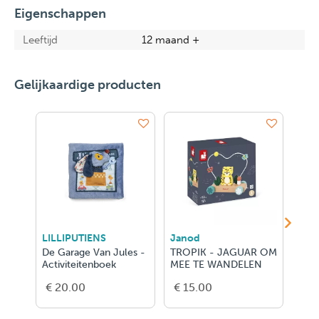
Eigenschappen
Leeftijd
12 maand +
Gelijkaardige producten
LILLIPUTIENS
Janod
Jan
De Garage Van Jules -
TROPIK - JAGUAR OM
SWC
Activiteitenboek
MEE TE WANDELEN
€ 20.00
€ 15.00
€ 2