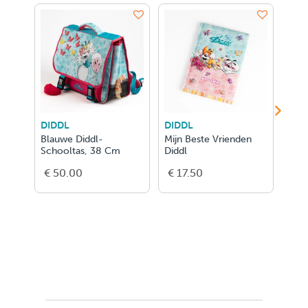
DIDDL
DIDDL
DID
Blauwe Diddl-
Mijn Beste Vrienden
Didd
Schooltas, 38 Cm
Diddl
Sch
€ 50.00
€ 17.50
€ 5