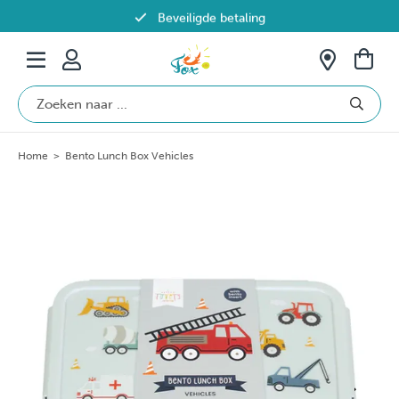
Beveiligde betaling
Gratis verzending vanaf €69 in België
Home
>
Bento Lunch Box Vehicles