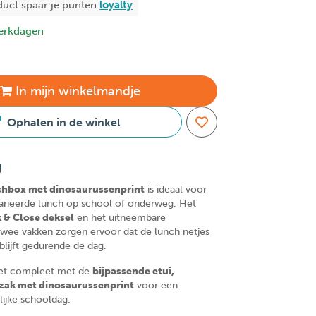
duct spaar je
punten
loyalty
erkdagen
In
mijn
winkelmandje
Ophalen in de winkel
g
chbox met dinosaurussenprint
is ideaal voor
varieerde lunch op school of onderweg. Het
k & Close deksel
en het uitneembare
wee vakken zorgen ervoor dat de lunch netjes
 blijft gedurende de dag.
et compleet met de
bijpassende etui,
gzak met dinosaurussenprint
voor een
lijke schooldag.