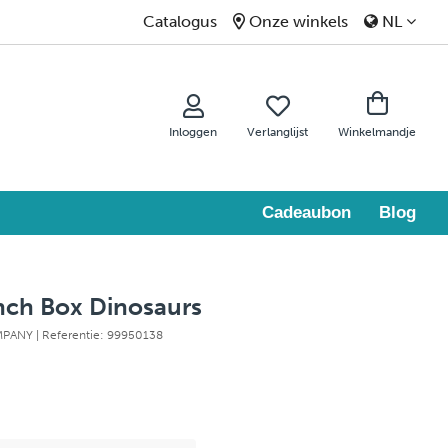
Catalogus
Onze winkels
NL
Inloggen
Verlanglijst
Winkelmandje
Cadeaubon
Blog
nch Box Dinosaurs
OMPANY
| Referentie: 99950138