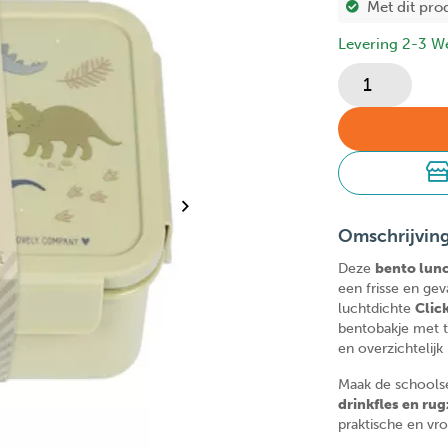
Met dit pro
Levering 2-3 W
Omschrijvin
Deze
bento lun
een frisse en ge
luchtdichte
Clic
bentobakje met t
en overzichtelijk
Maak de schools
drinkfles en ru
praktische en vro