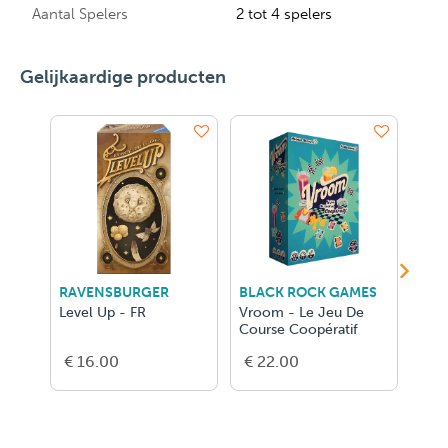
Aantal Spelers
2 tot 4 spelers
Gelijkaardige producten
RAVENSBURGER
BLACK ROCK GAMES
BLA
Level Up - FR
Vroom - Le Jeu De
L'Er
Course Coopératif
€ 16.00
€ 22.00
€ 1