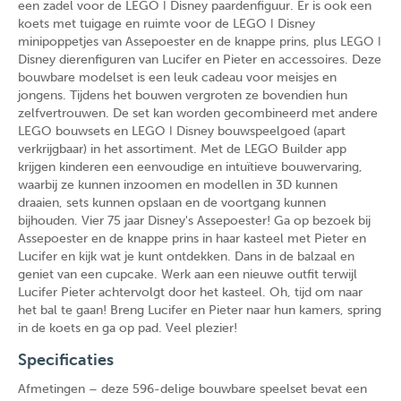
een zadel voor de LEGO ǀ Disney paardenfiguur. Er is ook een
koets met tuigage en ruimte voor de LEGO ǀ Disney
minipoppetjes van Assepoester en de knappe prins, plus LEGO ǀ
Disney dierenfiguren van Lucifer en Pieter en accessoires. Deze
bouwbare modelset is een leuk cadeau voor meisjes en
jongens. Tijdens het bouwen vergroten ze bovendien hun
zelfvertrouwen. De set kan worden gecombineerd met andere
LEGO bouwsets en LEGO ǀ Disney bouwspeelgoed (apart
verkrijgbaar) in het assortiment. Met de LEGO Builder app
krijgen kinderen een eenvoudige en intuïtieve bouwervaring,
waarbij ze kunnen inzoomen en modellen in 3D kunnen
draaien, sets kunnen opslaan en de voortgang kunnen
bijhouden. Vier 75 jaar Disney's Assepoester! Ga op bezoek bij
Assepoester en de knappe prins in haar kasteel met Pieter en
Lucifer en kijk wat je kunt ontdekken. Dans in de balzaal en
geniet van een cupcake. Werk aan een nieuwe outfit terwijl
Lucifer Pieter achtervolgt door het kasteel. Oh, tijd om naar
het bal te gaan! Breng Lucifer en Pieter naar hun kamers, spring
in de koets en ga op pad. Veel plezier!
Specificaties
Afmetingen – deze 596-delige bouwbare speelset bevat een