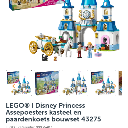
LEGO® ǀ Disney Princess
Assepoesters kasteel en
paardenkoets bouwset 43275
LEGO
| Referentie: 99935403