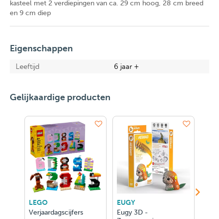
kasteel met 2 verdiepingen van ca. 29 cm hoog, 28 cm breed
en 9 cm diep
Eigenschappen
Leeftijd
6 jaar +
Gelijkaardige producten
EUGY
EUGY
EUGY
Eugy 3D -
Eugy 3D - Duif
Eugy 3D 