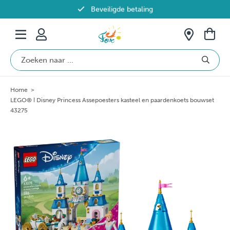
Beveiligde betaling
Gratis verzending vanaf €69 in België
Home
>
LEGO® ǀ Disney Princess Assepoesters kasteel en paardenkoets bouwset
43275