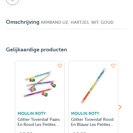
Omschrijving
ARMBAND LIZ, HARTJES, WIT, GOUD
Gelijkaardige producten
MOULIN ROTY
MOULIN ROTY
MOU
Glitter Toverstaf Paars
Glitter Toverstaf Rood
Glit
En Rood Les Petites
En Blauw Les Petites
En B
Mervei
Mervei
Merv