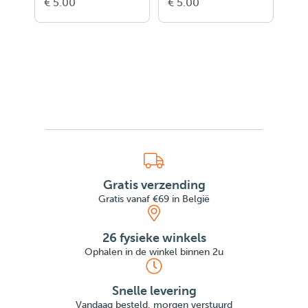
€ 5.00
€ 5.00
€ 5
Gratis verzending
Gratis vanaf €69 in België
26 fysieke winkels
Ophalen in de winkel binnen 2u
Snelle levering
Vandaag besteld, morgen verstuurd