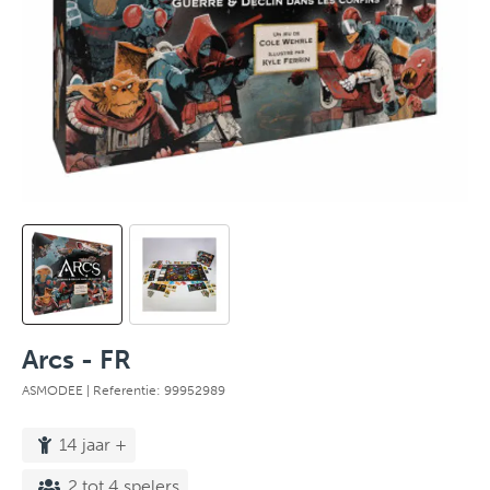
Arcs - FR
ASMODEE
| Referentie: 99952989
14 jaar +
2 tot 4 spelers