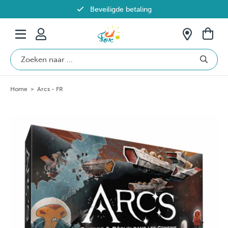
Beveiligde betaling
Gratis verzending vanaf €69 in België
Home
>
Arcs - FR