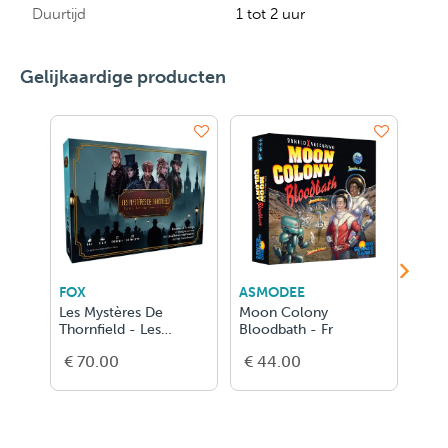
Duurtijd
1 tot 2 uur
Gelijkaardige producten
FOX
ASMODEE
ASM
Les Mystères De
Moon Colony
Anim
Thornfield - Les
Bloodbath - Fr
FR
Enquêteurs de l'ombre
€ 70.00
€ 44.00
€ 5