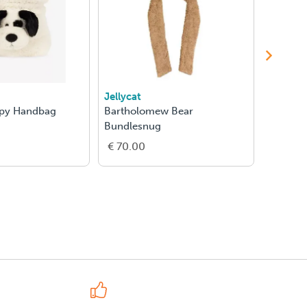
Jellycat
Jellycat
ppy Handbag
Bartholomew Bear
Bartho
Bundlesnug
€ 70.00
€ 38.0