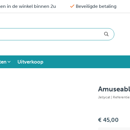
en in de winkel binnen 2u
Beveiligde betaling
ten
Uitverkoop
Amuseabl
Jellycat
| Referenti
€ 45,00