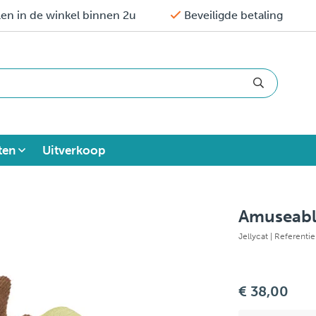
en in de winkel binnen 2u
Beveiligde betaling
ten
Uitverkoop
Amuseabl
Jellycat
| Referenti
€ 38,00