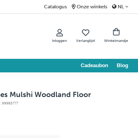
Catalogus
Onze winkels
NL
Inloggen
Verlanglijst
Winkelmandje
Cadeaubon
Blog
es Mulshi Woodland Floor
e: 99983777