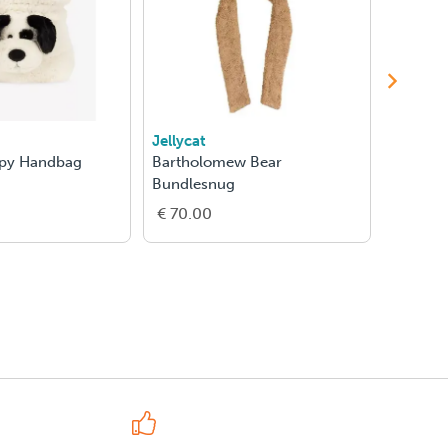
Jellycat
Jellycat
ppy Handbag
Bartholomew Bear
Bartho
Bundlesnug
€ 70.00
€ 38.0