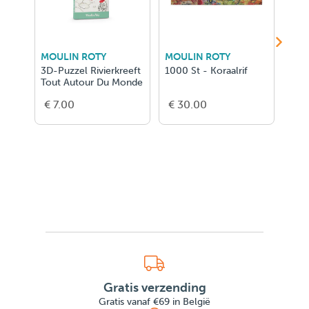
MOULIN ROTY
MOULIN ROTY
MOU
3D-Puzzel Rivierkreeft
1000 St - Koraalrif
3D-P
Tout Autour Du Monde
Aut
€ 7.00
€ 30.00
€ 7
Gratis verzending
Gratis vanaf €69 in België