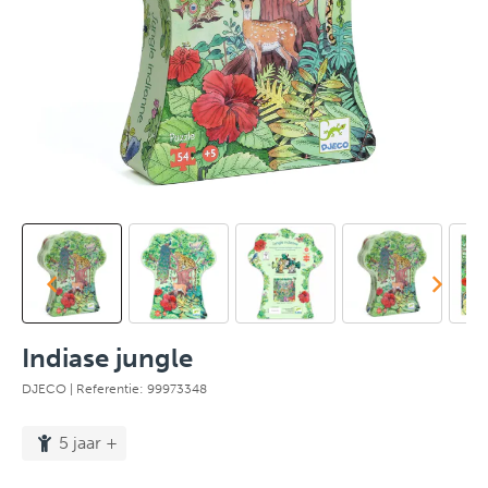
Indiase jungle
DJECO
| Referentie: 99973348
5 jaar +