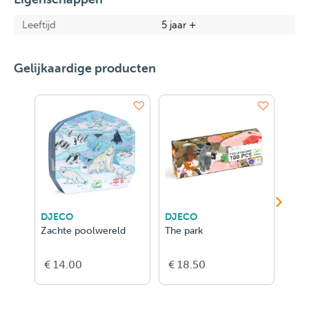
Leeftijd
5 jaar +
Gelijkaardige producten
DJECO
DJECO
DJE
Zachte poolwereld
The park
Flor
€ 14.00
€ 18.50
€ 1