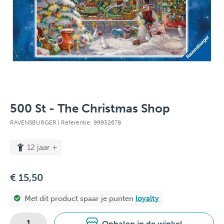
500 St - The Christmas Shop
RAVENSBURGER
| Referentie: 99932678
12 jaar +
€ 15,50
Met dit product spaar je
punten
loyalty
Ophalen in de winkel