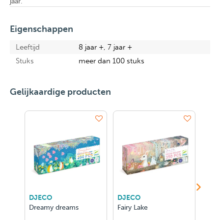
jaar.
Eigenschappen
Leeftijd
8 jaar +, 7 jaar +
Stuks
meer dan 100 stuks
Gelijkaardige producten
DJECO
DJECO
DJE
Dreamy dreams
Fairy Lake
Afte