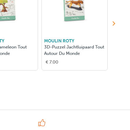
TY
MOULIN ROTY
MOULI
ameleon Tout
3D-Puzzel Jachtluipaard Tout
3D-Puzz
Monde
Autour Du Monde
Tout Au
€ 7.00
€ 7.00