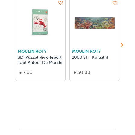
MOULIN ROTY
MOULIN ROTY
MOU
3D-Puzzel Rivierkreeft
1000 St - Koraalrif
3D-P
Tout Autour Du Monde
Aut
€ 7.00
€ 30.00
€ 7