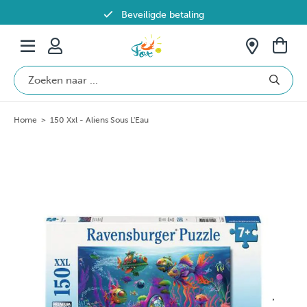
Beveiligde betaling
Gratis verzending vanaf €69 in België
Home
>
150 Xxl - Aliens Sous L'Eau