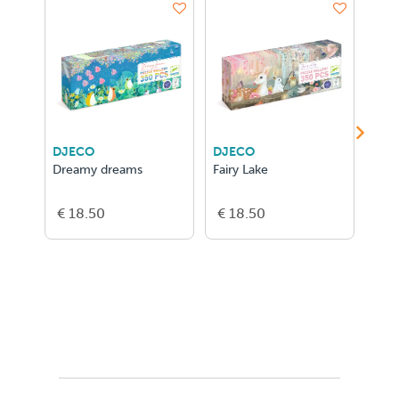
DJECO
DJECO
DJE
Dreamy dreams
Fairy Lake
Afte
€ 18.50
€ 18.50
€ 1