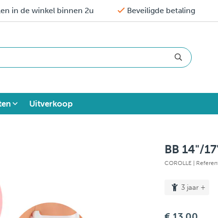
en in de winkel binnen 2u
Beveiligde betaling
ten
Uitverkoop
BB 14"/1
COROLLE
| Refere
3 jaar +
€ 13,00