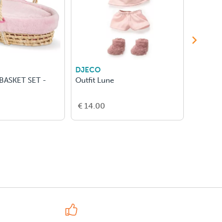
DJECO
DJECO
 BASKET SET -
Outfit Lune
Outfit 
€ 14.00
€ 21.0