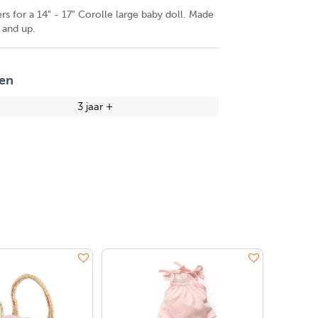
rs for a 14" - 17" Corolle large baby doll. Made
 and up.
en
3 jaar +