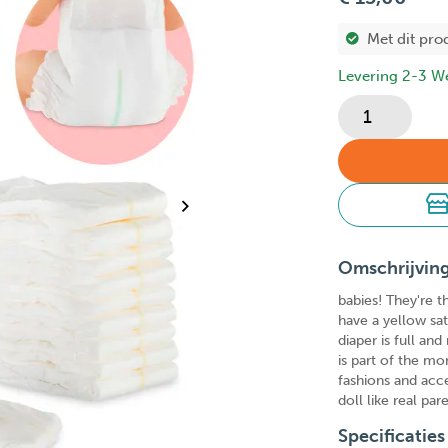
Met dit pro
Levering 2-3 W
Omschrijvin
babies! They're t
have a yellow sat
diaper is full an
is part of the m
fashions and acce
doll like real pa
Specificaties