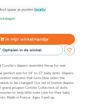
duct spaar je
punten
loyalty
erkdagen
In
mijn
winkelmandje
Ophalen in de winkel
g
Corolle's diapers resemble those for real
he perfect size for 14” to 17” baby dolls. Diapers
uration indicator that turns blue when the
d needs to be changed! Our set of twelve diapers
on grand poupon Corolle Collection of dolls,
ssories to help little ones care for their baby
rents. Made in France. Ages 3 and up.