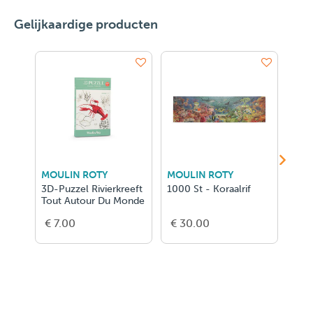
Gelijkaardige producten
MOULIN ROTY
MOULIN ROTY
MOU
3D-Puzzel Rivierkreeft
1000 St - Koraalrif
3D-P
Tout Autour Du Monde
Aut
€ 7.00
€ 30.00
€ 7