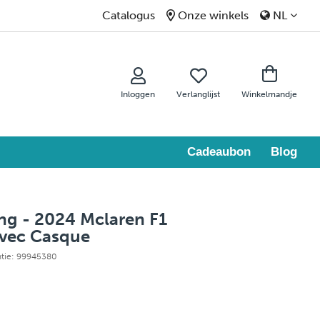
Catalogus
Onze winkels
NL
Inloggen
Verlanglijst
Winkelmandje
Cadeaubon
Blog
ng - 2024 Mclaren F1
Avec Casque
ntie: 99945380