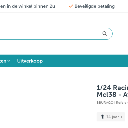
en in de winkel binnen 2u
Beveiligde betaling
ten
Uitverkoop
1/24 Raci
Mcl38 - 
BBURAGO
| Refere
14 jaar +