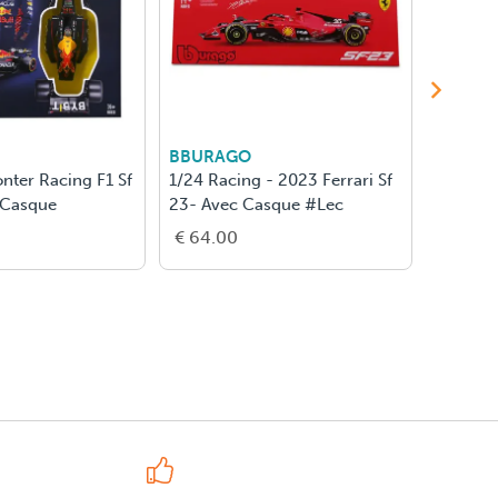
BBURAGO
BBURA
onter Racing F1 Sf
1/24 Racing - 2023 Ferrari Sf
1/24 Kit
 Casque
23- Avec Casque #Lec
2023 - 
€ 64.00
€ 53.0