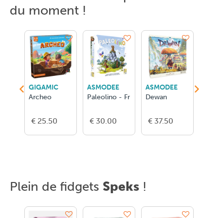
du moment !
BLACK ROCK GAMES
GIGAMIC
ASMODEE
ASMODEE
GER
opédie
Archeo
Paleolino - Fr
Dewan
Dj S
tres
Musi
€ 25.50
€ 30.00
€ 37.50
€ 2
Plein de fidgets
Speks
!