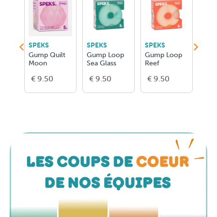
SPEKS
SPEKS
SPEKS
SPE
mpspurple
Gump Quilt
Gump Loop
Gump Loop
Gum
Moon
Sea Glass
Reef
Moo
€ 9.50
€ 9.50
€ 9.50
€ 9