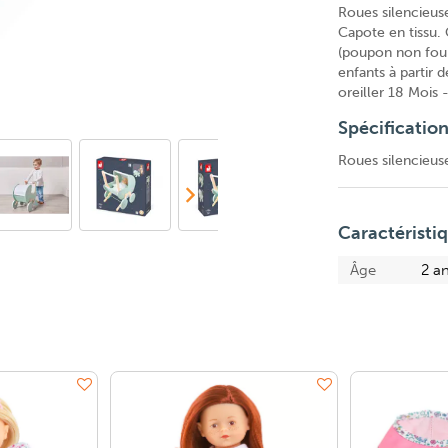
Roues silencieus
Capote en tissu.
(poupon non four
enfants à partir 
oreiller 18 Mois 
Spécificatio
Roues silencieus
Caractéristi
Âge
2 an