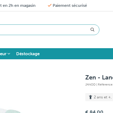
it en 2h en magasin
Paiement sécurisé
eur
Déstockage
Zen - La
JANOD
| Référenc
2 ans et +,
€ 84,00