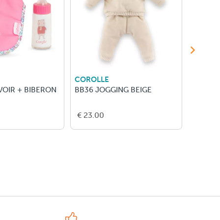
COROLLE
COROL
VOIR + BIBERON
BB36 JOGGING BEIGE
BB36 C
PINGOU
€ 23.00
€ 13.5