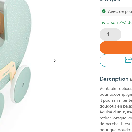
Avec ce pr
Livraison 2-3 J
Description
E
Véritable répliqu
pour accompagner
Il pourra imiter
doudous en balad
équipé d'un syst
retirer lorsque vo
démarche. Il est 
pour que doudous