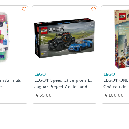
LEGO
LEGO
rm Animals
LEGO® Speed Champions La
LEGO® ONE P
e
Jaguar Project 7 et le Land
Château de 
Rover Defender 77264
d’Imaginati
€ 55.00
€ 100.00