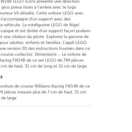
 FW14B LEGO Icons présente une direction
 gros pneus lisses à l’arrière avec le logo
oteur V6 détaillé. Cette voiture LEGO avec
 s’accompagne d’un support avec des
le véhicule. La minifigurine LEGO de Nigel
 casque et est dotée d’un support façon podium
t une citation du pilote. Explorez la gamme de
our adultes, enfants et familles. L’appli LEGO
une version 3D des instructions fournies dans ce
e course collector. Dimensions – La voiture de
 Racing FW14B de ce set LEGO de 799 pièces
 cm de haut, 31 cm de long et 15 cm de large.
ns
voiture de course Williams Racing FW14B de ce
9 pièces mesure plus de 7 cm de haut, 31 cm
 de large