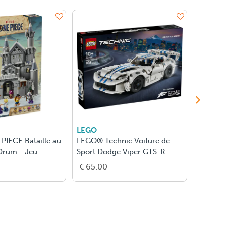
LEGO
LEGO
IECE Bataille au
LEGO® Technic Voiture de
LEGO® 
Drum - Jeu
Sport Dodge Viper GTS-R
Tumbler
on 75645
42234
42239
€ 65.00
€ 190.