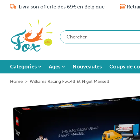
Livraison offerte dès 69€ en Belgique
Retra
Catégories
Âges
Nouveautés
Coups de co
Home
>
Williams Racing Fw14B Et Nigel Mansell